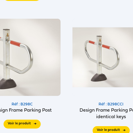
Réf : B298C
Réf : B298CCI
ign Frame Parking Post
Design Frame Parking P
identical keys
Voir le produit
Voir le produit