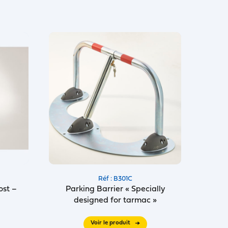
Réf : B301C
ost –
Parking Barrier « Specially
designed for tarmac »
Voir le produit