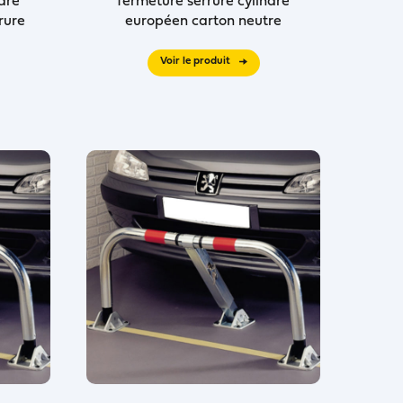
dre
fermeture serrure cylindre
rure
européen carton neutre
Voir le produit