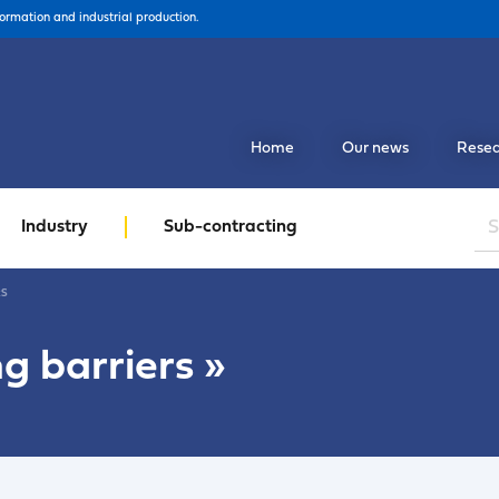
formation and industrial production.
Home
Our news
Resea
Industry
Sub-contracting
RS
g barriers
»