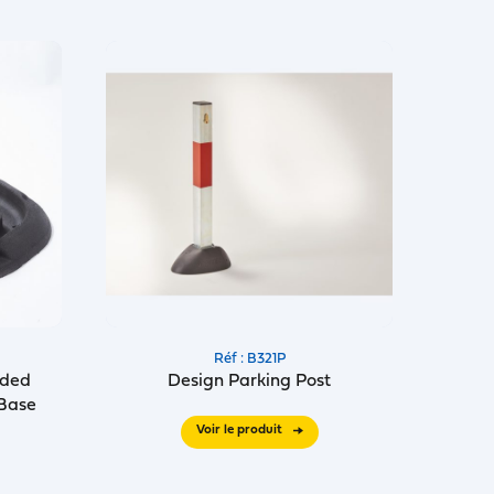
Réf : B321P
lded
Design Parking Post
 Base
Voir le produit