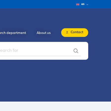
en
Contact
rch department
About us