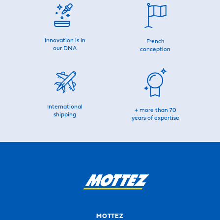
Innovation is in
French
our DNA
conception
International
+ more than 70
shipping
years of expertise
MOTTEZ