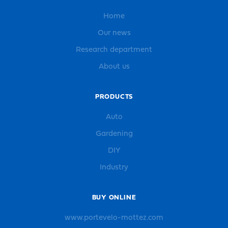
Home
Our news
Research department
About us
PRODUCTS
Auto
Gardening
DIY
Industry
BUY ONLINE
www.portevelo-mottez.com