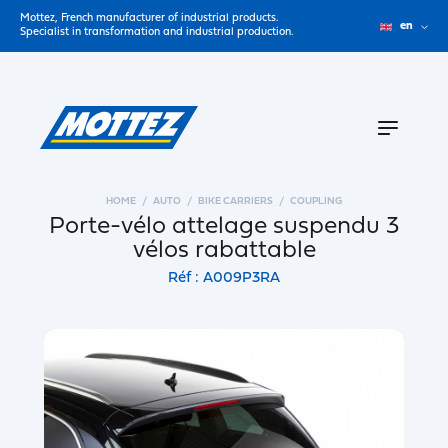
Mottez, French manufacturer of industrial products.
en
Specialist in transformation and industrial production.
HOME
AUTO
BIKE CARRIERS
COUPLING
Porte-vélo attelage suspendu 3
vélos rabattable
Réf : A009P3RA