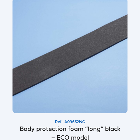
Réf : A096S2NO
Body protection foam “long” black
– ECO model