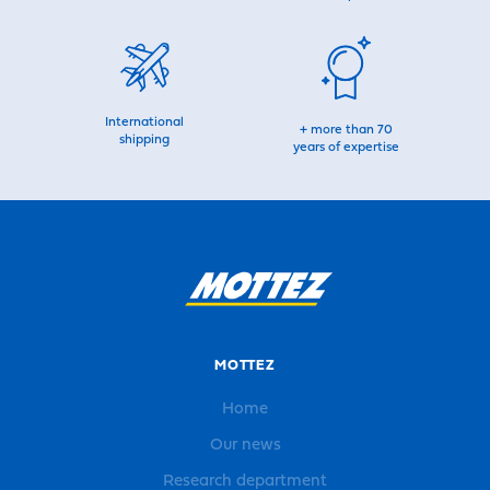
International
+ more than 70
shipping
years of expertise
MOTTEZ
Home
Our news
Research department