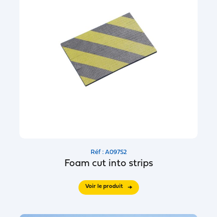
Réf : A097S2
Foam cut into strips
Voir le produit