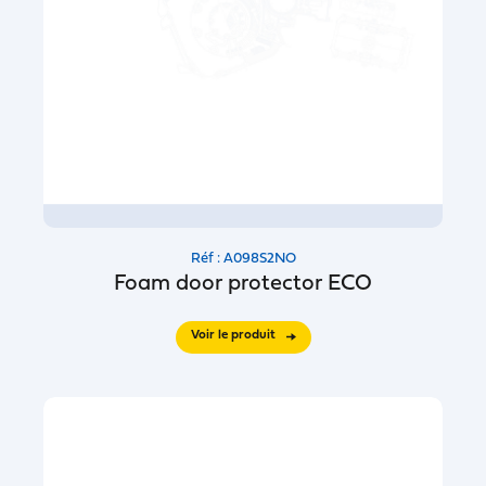
Réf : A098S2NO
Foam door protector ECO
Voir le produit