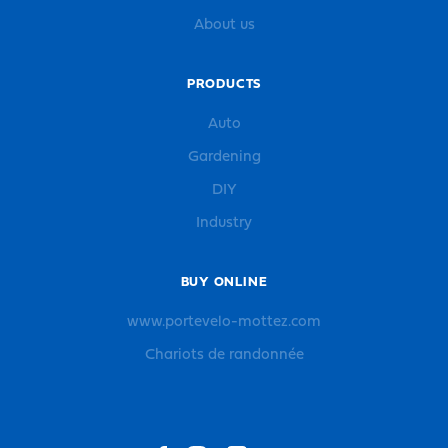
About us
PRODUCTS
Auto
Gardening
DIY
Industry
BUY ONLINE
www.portevelo-mottez.com
Chariots de randonnée