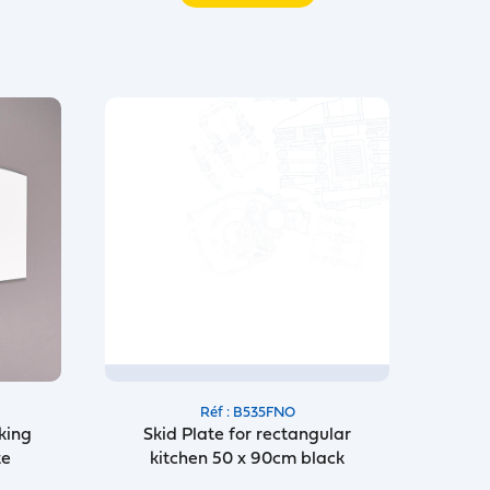
Réf : B535FNO
king
Skid Plate for rectangular
te
kitchen 50 x 90cm black