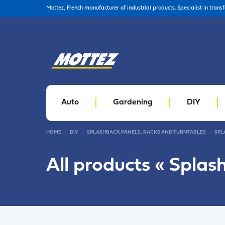
Mottez, French manufacturer of industrial products. Specialist in trans
Auto
Gardening
DIY
HOME
DIY
SPLASHBACK PANELS, RACKS AND TURNTABLES
SPL
All products «
Splas