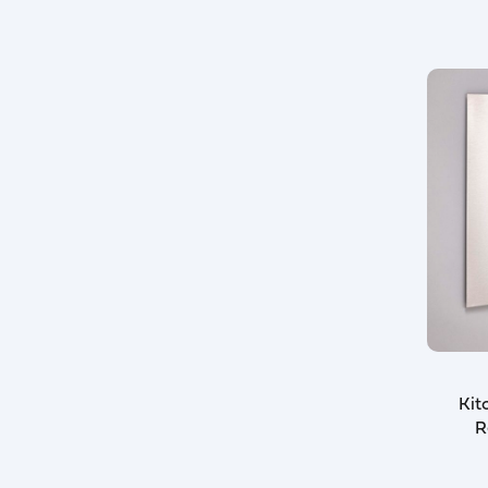
Kit
R