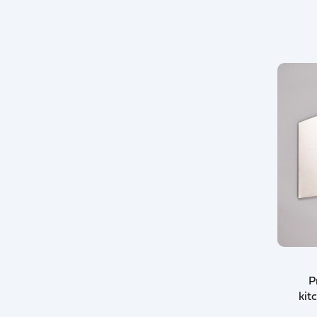
P
kit