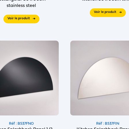
stainless steel
Voir le produit
Voir le produit
Réf : B537FNO
Réf : B537FIN