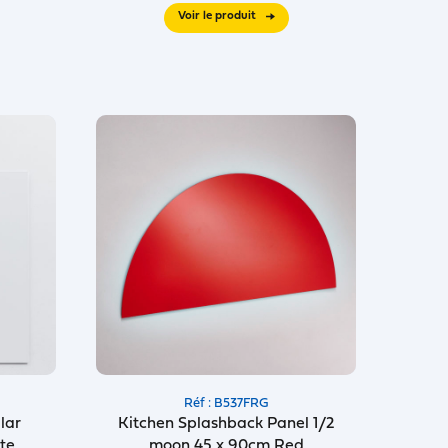
Voir le produit
Réf : B537FRG
lar
Kitchen Splashback Panel 1/2
te
moon 45 x 90cm Red