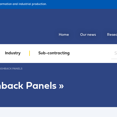
formation and industrial production.
Home
Our news
Resea
Industry
Sub-contracting
ASHBACK PANELS
hback Panels
»