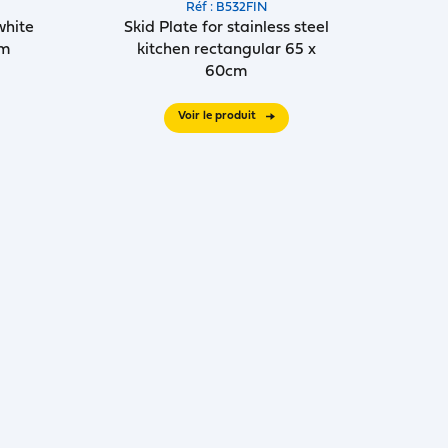
Réf : B532FIN
white
Skid Plate for stainless steel
cm
kitchen rectangular 65 x
60cm
Voir le produit