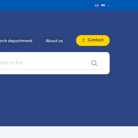
en
Contact
rch department
About us