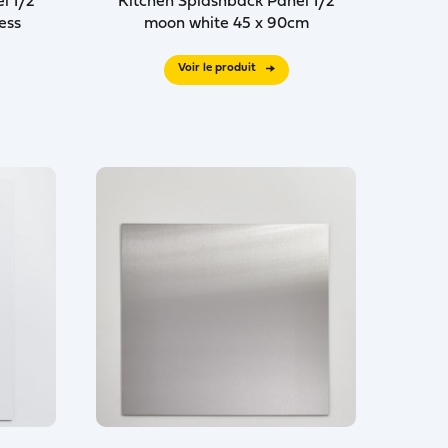
l 1/2
Kitchen Splashback Panel 1/2
ess
moon white 45 x 90cm
Voir le produit