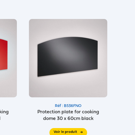
Réf : B536FNO
king
Protection plate for cooking
d
dome 30 x 60cm black
Voir le produit