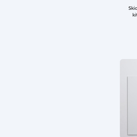
Skid
ki