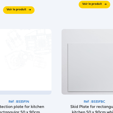
Voir le produit
Voir le produit
Réf : B535FIN
Réf : B535FBC
tection plate for kitchen
Skid Plate for rectangu
ectangular 50 x 90cm
kitchen 50 x 90cm whi