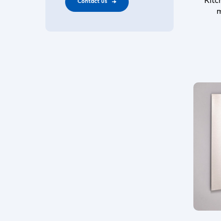
Kitc
Contact us
m