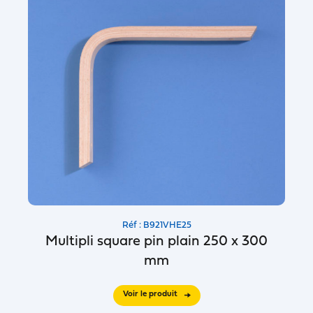
Réf : B921VHE25
Multipli square pin plain 250 x 300
mm
Voir le produit