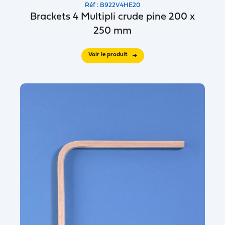
Réf : B922V4HE20
Brackets 4 Multipli crude pine 200 x
250 mm
Voir le produit