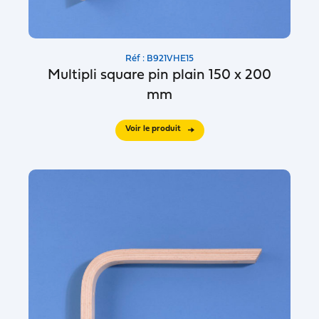
Réf : B921VHE15
Multipli square pin plain 150 x 200
mm
Voir le produit