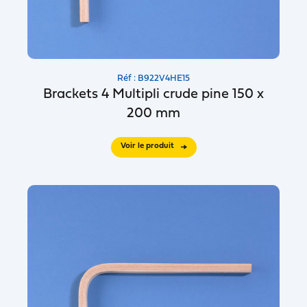
Réf : B922V4HE15
Brackets 4 Multipli crude pine 150 x
200 mm
Voir le produit