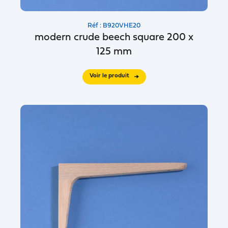
Réf : B920VHE20
modern crude beech square 200 x
125 mm
Voir le produit