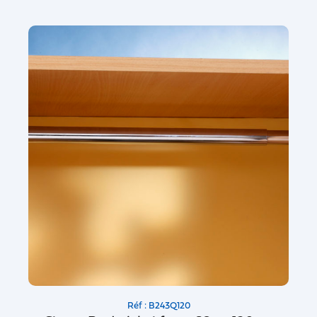
Réf : B243Q120