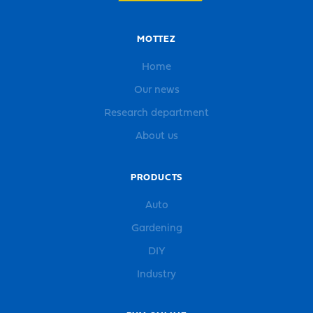
MOTTEZ
Home
Our news
Research department
About us
PRODUCTS
Auto
Gardening
DIY
Industry