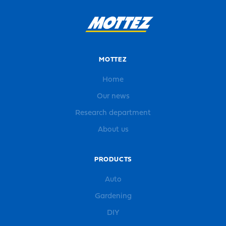
MOTTEZ
Home
Our news
Research department
About us
PRODUCTS
Auto
Gardening
DIY