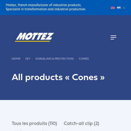
Mottez, French manufacturer of industrial products.
en
Specialist in transformation and industrial production.
HOME
DIY
SIGNALING & PROTECTION
CONES
All products «
Cones
»
Tous les produits (110)
Catch-all clip (2)