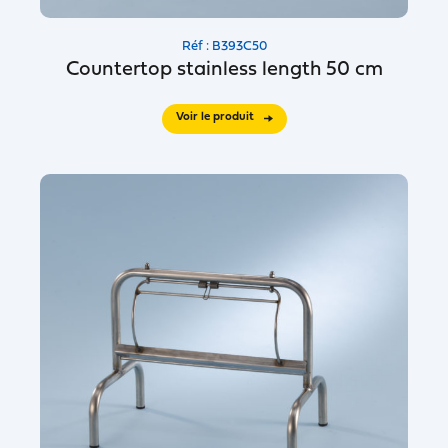
Réf : B393C50
Countertop stainless length 50 cm
Voir le produit