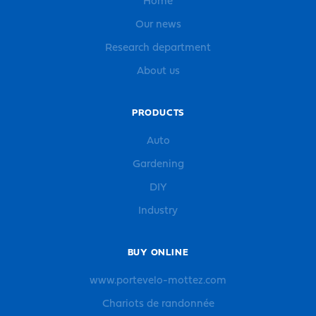
Home
Our news
Research department
About us
PRODUCTS
Auto
Gardening
DIY
Industry
BUY ONLINE
www.portevelo-mottez.com
Chariots de randonnée