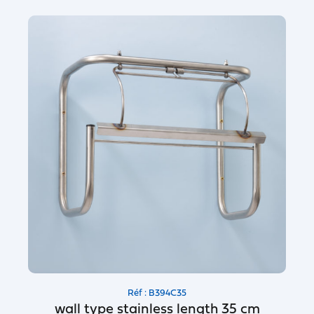
Réf : B394C35
wall type stainless length 35 cm