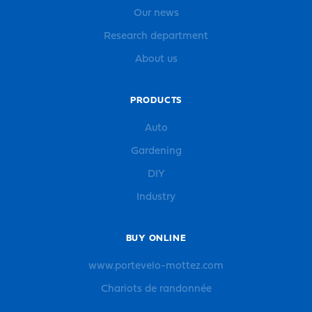
Our news
Research department
About us
PRODUCTS
Auto
Gardening
DIY
Industry
BUY ONLINE
www.portevelo-mottez.com
Chariots de randonnée