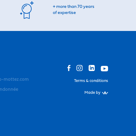
+ more than 70 years
of expertise
o-mottez.com
Terms & conditions
andonnée
Made by