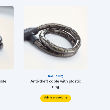
Réf : A111Q
able
Anti-theft cable with plastic
ring
Voir le produit