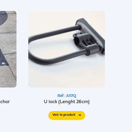
Réf : A117Q
nchor
U lock (Lenght 26cm)
Voir le produit