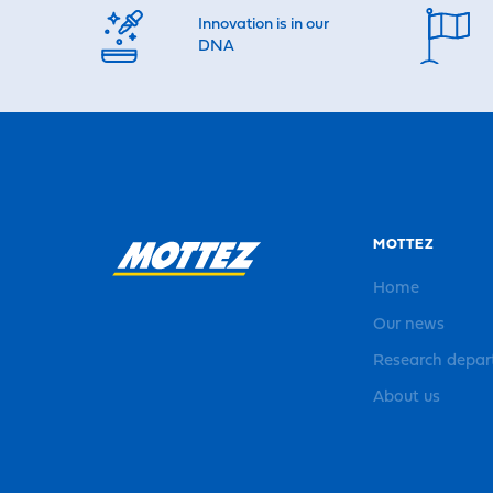
Innovation is in our
DNA
MOTTEZ
Home
Our news
Research depa
About us