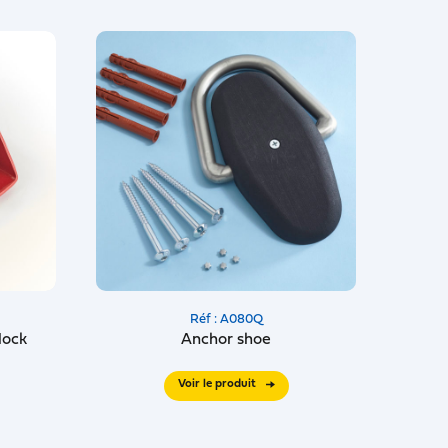
Réf : A080Q
lock
Anchor shoe
Voir le produit