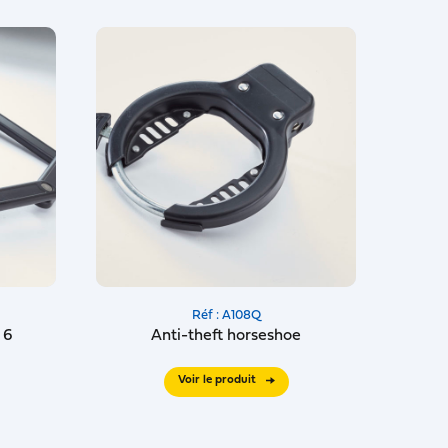
Réf : A108Q
 6
Anti-theft horseshoe
Voir le produit