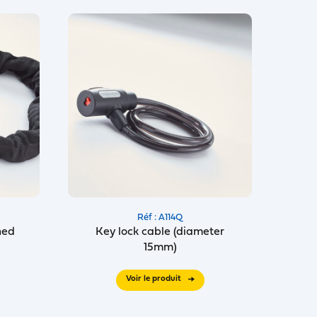
Réf : A114Q
hed
Key lock cable (diameter
15mm)
Voir le produit