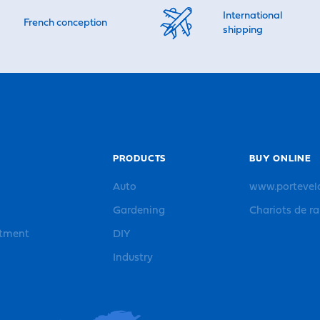
International
French conception
shipping
PRODUCTS
BUY ONLINE
Auto
www.portevel
Gardening
Chariots de r
rtment
DIY
Industry