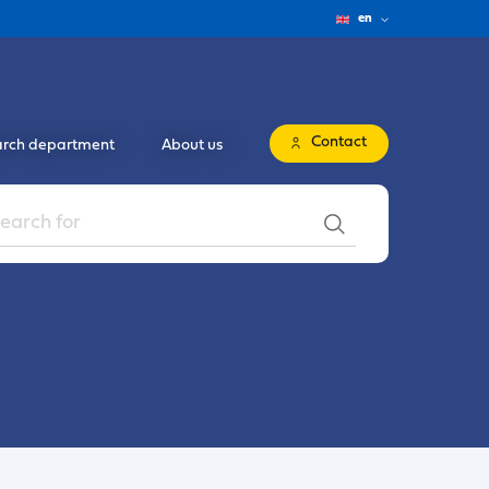
en
Contact
rch department
About us