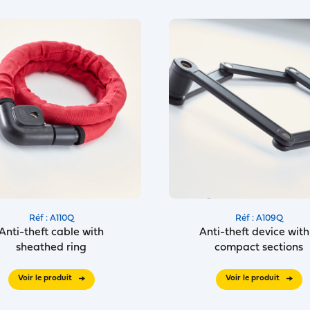
Réf : A110Q
Réf : A109Q
Anti-theft cable with
Anti-theft device with
sheathed ring
compact sections
Voir le produit
Voir le produit