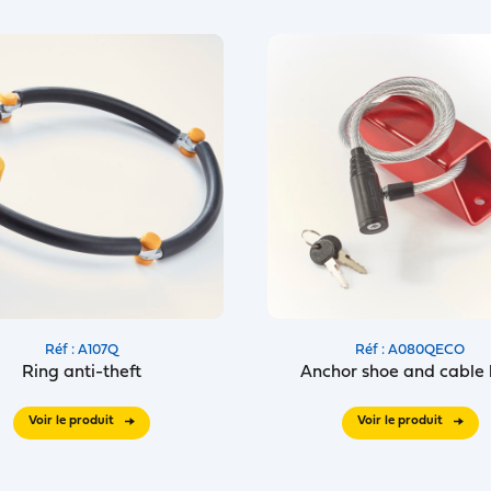
Réf : A107Q
Réf : A080QECO
Ring anti-theft
Anchor shoe and cable 
Voir le produit
Voir le produit