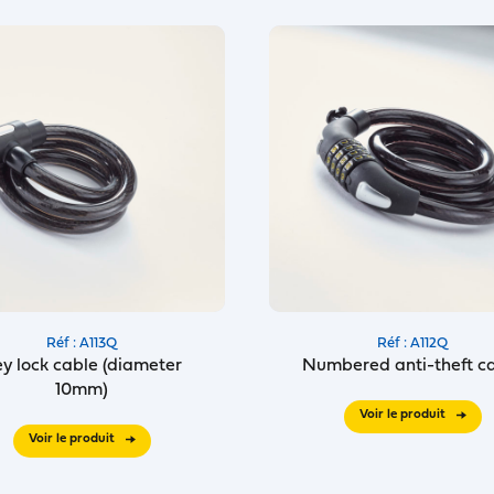
Réf : A113Q
Réf : A112Q
y lock cable (diameter
Numbered anti-theft c
10mm)
Voir le produit
Voir le produit