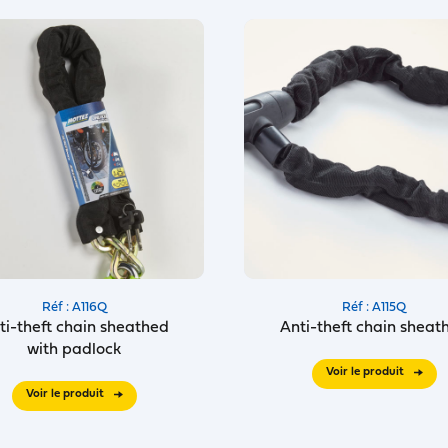
Réf : A116Q
Réf : A115Q
ti-theft chain sheathed
Anti-theft chain sheat
with padlock
Voir le produit
Voir le produit