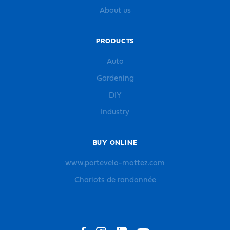
About us
PRODUCTS
Auto
Gardening
DIY
Industry
BUY ONLINE
www.portevelo-mottez.com
Chariots de randonnée