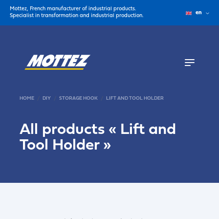
Mottez, French manufacturer of industrial products.
en
Specialist in transformation and industrial production.
HOME
DIY
STORAGE HOOK
LIFT AND TOOL HOLDER
All products «
Lift and
Tool Holder
»