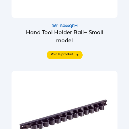
Réf : B044QPM
Hand Tool Holder Rail– Small
model
Voir le produit