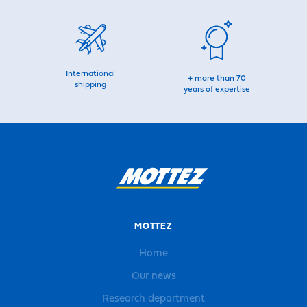
International
+ more than 70
shipping
years of expertise
MOTTEZ
Home
Our news
Research department