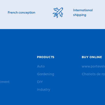
International
French conception
shipping
PRODUCTS
BUY ONLINE
Auto
www.portevel
Gardening
Chariots de r
rtment
DIY
Industry