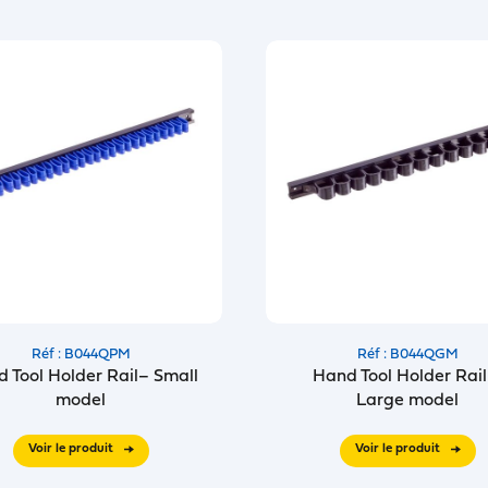
Réf : B044QPM
Réf : B044QGM
 Tool Holder Rail– Small
Hand Tool Holder Rail
model
Large model
Voir le produit
Voir le produit