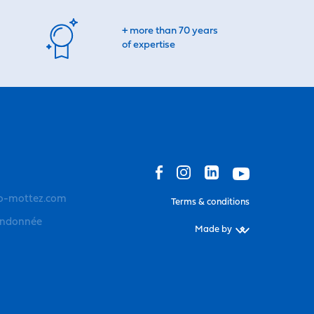
+ more than 70 years
of expertise
o-mottez.com
Terms & conditions
andonnée
Made by