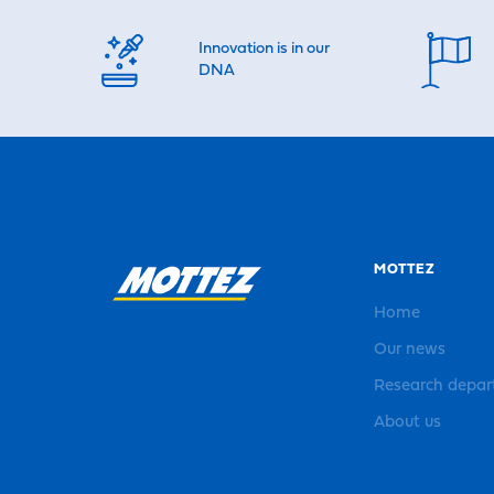
Innovation is in our
DNA
MOTTEZ
Home
Our news
Research depa
About us