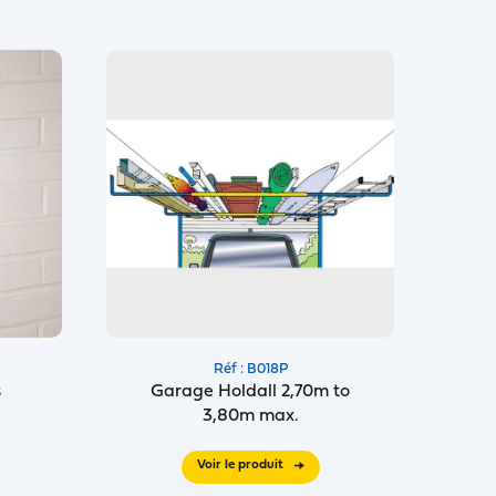
Réf : B018P
s
Garage Holdall 2,70m to
3,80m max.
Voir le produit