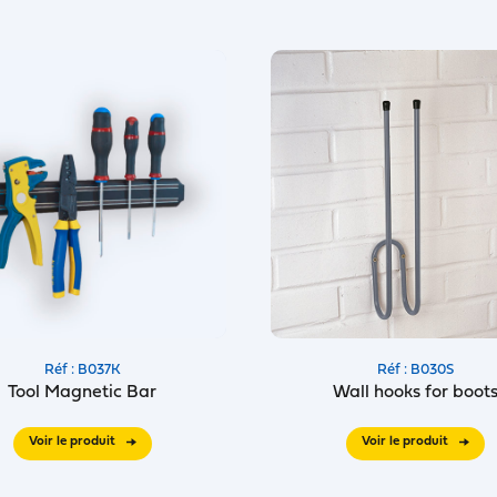
Réf : B037K
Réf : B030S
Tool Magnetic Bar
Wall hooks for boot
Voir le produit
Voir le produit