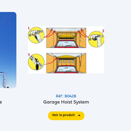
Réf : B042B
e
Garage Hoist System
Voir le produit