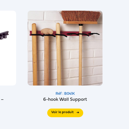
Réf : B041K
 –
6-hook Wall Support
Voir le produit