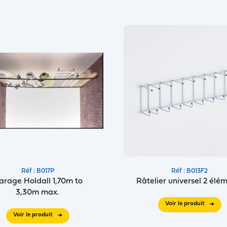
Réf : B017P
Réf : B013F2
arage Holdall 1,70m to
Râtelier universel 2 élé
3,30m max.
Voir le produit
Voir le produit