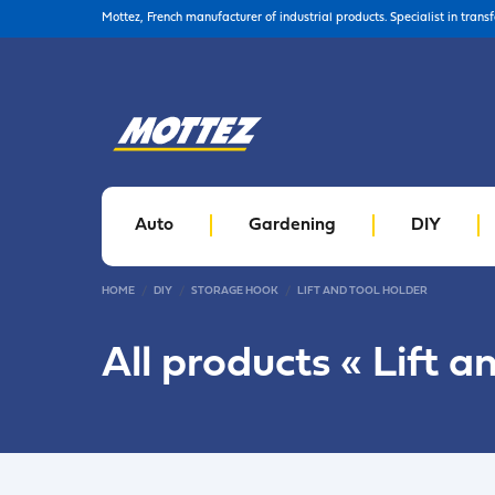
Mottez, French manufacturer of industrial products. Specialist in trans
Auto
Gardening
DIY
HOME
DIY
STORAGE HOOK
LIFT AND TOOL HOLDER
All products «
Lift a