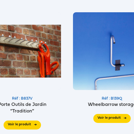
Réf : B837V
Réf : B139Q
Porte Outils de Jardin
Wheelbarrow storag
“Tradition”
Voir le produit
Voir le produit