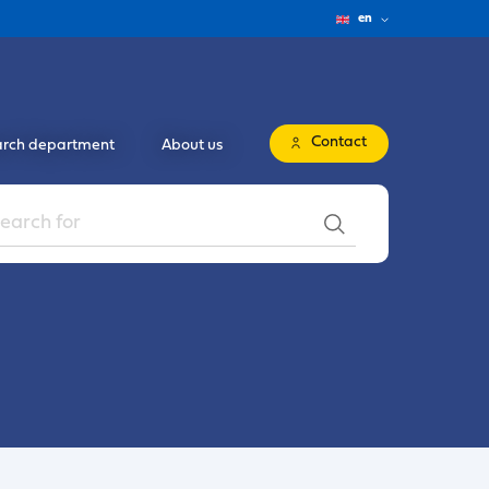
en
Contact
rch department
About us