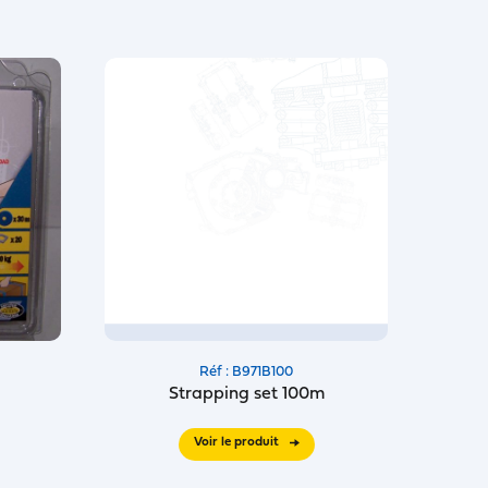
Réf : B971B100
Strapping set 100m
Voir le produit