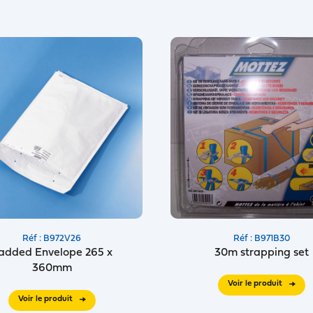
Réf : B972V26
Réf : B971B30
added Envelope 265 x
30m strapping set
360mm
Voir le produit
Voir le produit