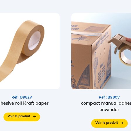
Réf : B982V
Réf : B980V
hesive roll Kraft paper
compact manual adhes
unwinder
Voir le produit
Voir le produit