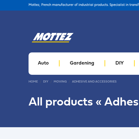
Mottez, French manufacturer of industrial products. Specialist in trans
Auto
Gardening
DIY
HOME
DIY
MOVING
ADHESIVE AND ACCESSORIES
All products «
Adhesi