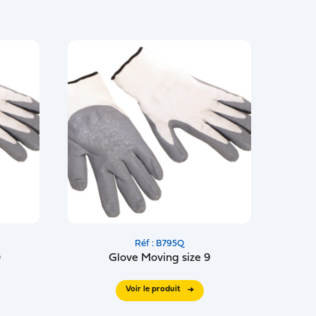
Réf : B795Q
0
Glove Moving size 9
Voir le produit