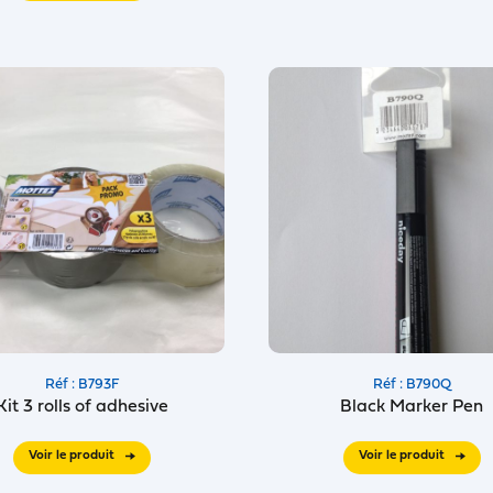
Réf : B793F
Réf : B790Q
Kit 3 rolls of adhesive
Black Marker Pen
Voir le produit
Voir le produit