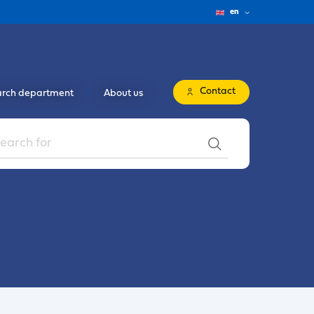
en
Contact
rch department
About us