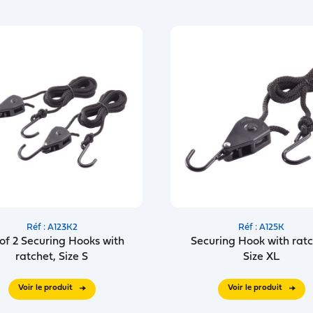
Réf : A123K2
Réf : A125K
 of 2 Securing Hooks with
Securing Hook with ratc
ratchet, Size S
Size XL
Voir le produit
Voir le produit