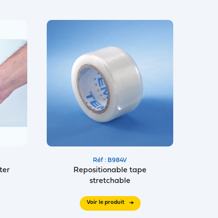
Réf : B984V
ter
Repositionable tape
stretchable
Voir le produit