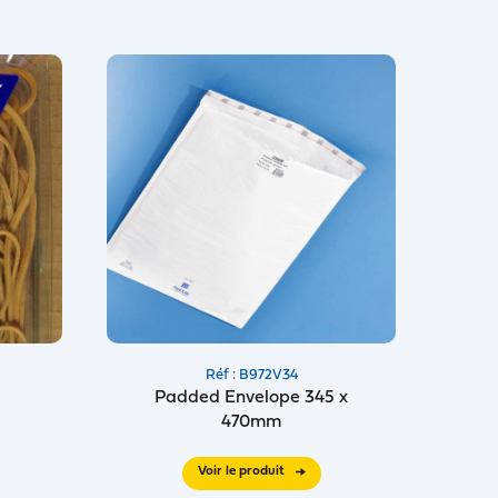
Réf : B972V34
Padded Envelope 345 x
470mm
Voir le produit