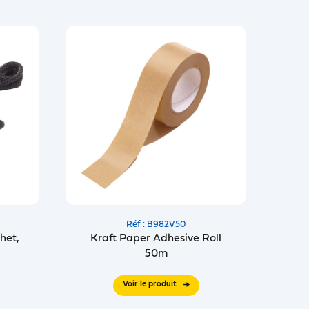
Réf : B982V50
het,
Kraft Paper Adhesive Roll
50m
Voir le produit