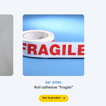
Réf : B779V
Roll adhesive “fragile”
Voir le produit