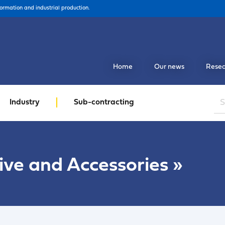
formation and industrial production.
Home
Our news
Resea
Industry
Sub-contracting
ve and Accessories
»