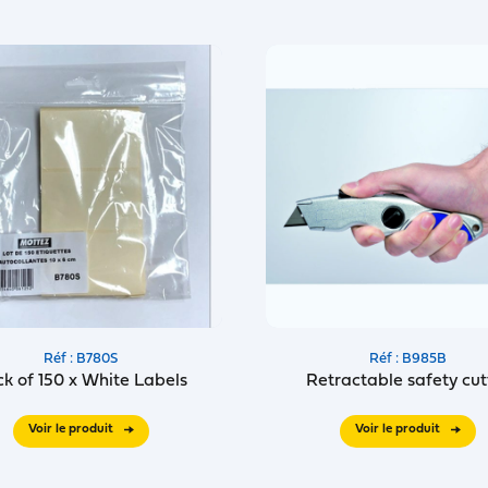
Réf : B780S
Réf : B985B
k of 150 x White Labels
Retractable safety cut
Voir le produit
Voir le produit