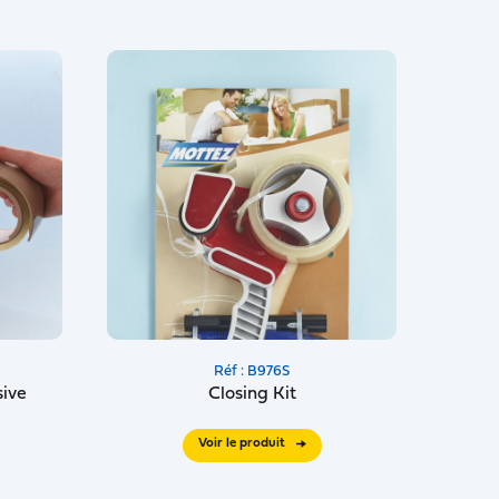
Réf : B976S
ive
Closing Kit
Voir le produit