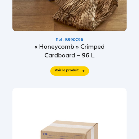
Réf : B990C96
« Honeycomb » Crimped
Cardboard – 96 L
Voir le produit