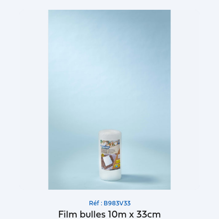
Réf : B983V33
Film bulles 10m x 33cm