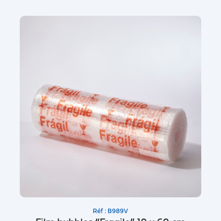
Réf : B989V