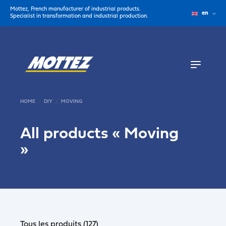
Mottez, French manufacturer of industrial products.
en
Specialist in transformation and industrial production.
HOME
DIY
MOVING
All products «
Moving
»
Tous les produits (127)