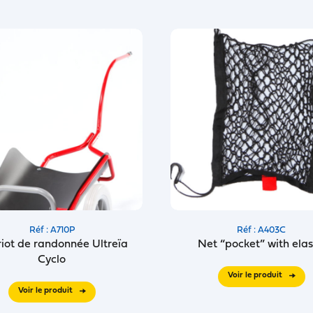
Réf : A710P
Réf : A403C
iot de randonnée Ultreïa
Net “pocket” with elas
Cyclo
Voir le produit
Voir le produit