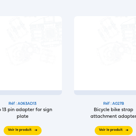
Réf : A063AD13
Réf : A027B
o 13 pin adapter for sign
Bicycle bike strap
plate
attachment adapte
Voir le produit
Voir le produit