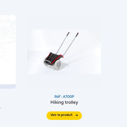
Réf : A700P
Hiking trolley
r
Voir le produit