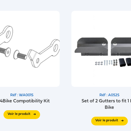
Réf : WA001S
Réf : A052S
x4Bike Compatibility Kit
Set of 2 Gutters to fit 1
Bike
Voir le produit
Voir le produit