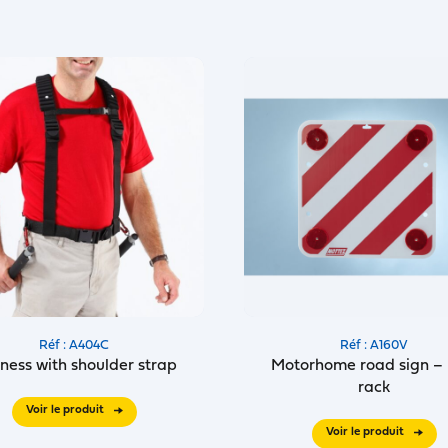
Réf : A404C
Réf : A160V
ness with shoulder strap
Motorhome road sign – 
rack
Voir le produit
Voir le produit