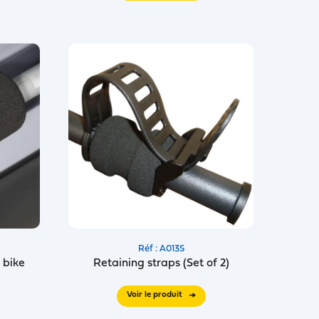
Réf : A013S
 bike
Retaining straps (Set of 2)
Voir le produit