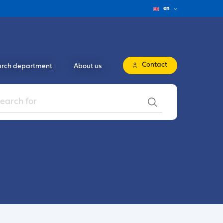
en
Contact
rch department
About us