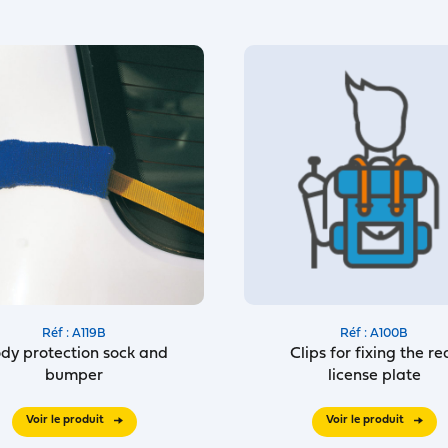
Réf : A119B
Réf : A100B
dy protection sock and
Clips for fixing the re
bumper
license plate
Voir le produit
Voir le produit