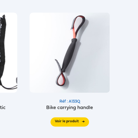
Réf : A133Q
tic
Bike carrying handle
Voir le produit