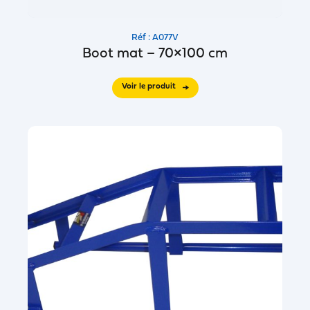
Réf : A077V
Boot mat – 70×100 cm
Voir le produit