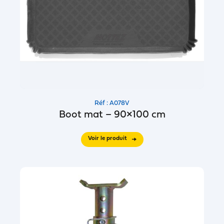
Réf : A078V
Boot mat – 90×100 cm
Voir le produit