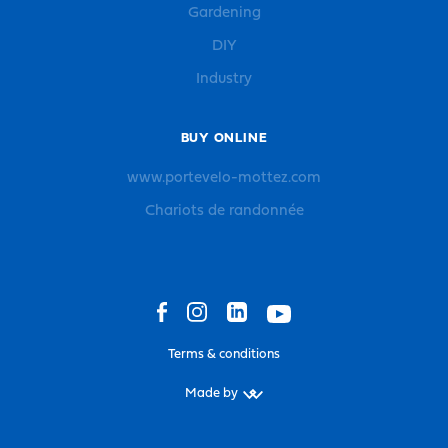
Gardening
DIY
Industry
BUY ONLINE
www.portevelo-mottez.com
Chariots de randonnée
Terms & conditions
Made by