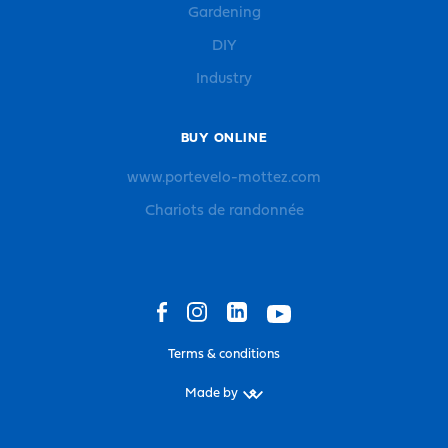
Gardening
DIY
Industry
BUY ONLINE
www.portevelo-mottez.com
Chariots de randonnée
Terms & conditions
Made by