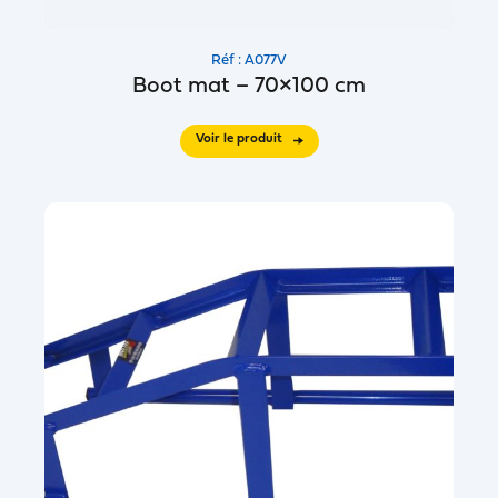
Réf : A077V
Boot mat – 70×100 cm
Voir le produit