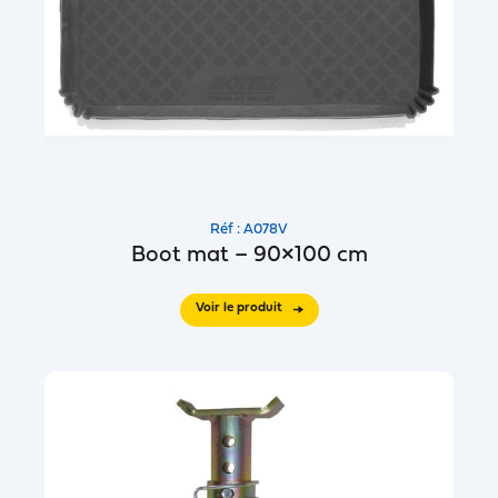
Réf : A078V
Boot mat – 90×100 cm
Voir le produit