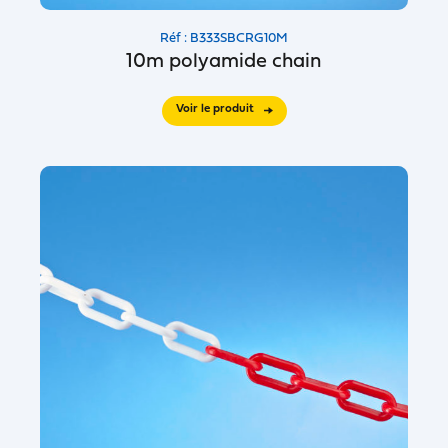
Réf : B333SBCRG10M
10m polyamide chain
Voir le produit