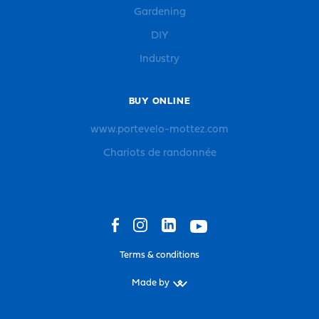
Gardening
DIY
Industry
BUY ONLINE
www.portevelo-mottez.com
Chariots de randonnée
Terms & conditions
Made by