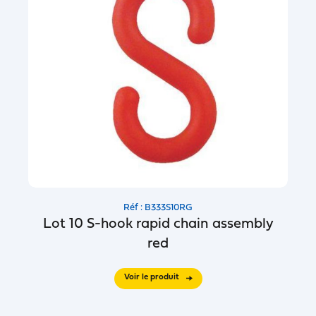
Réf : B333S10RG
Lot 10 S-hook rapid chain assembly
red
Voir le produit