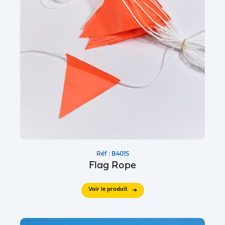
Réf : B401S
Flag Rope
Voir le produit