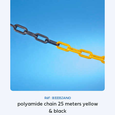
Réf : B333SJANO
polyamide chain 25 meters yellow
& black