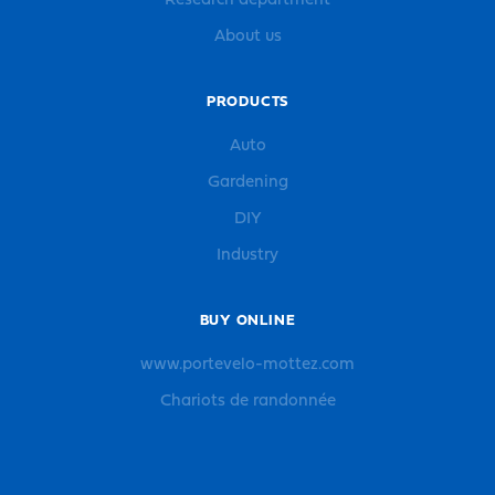
Research department
About us
PRODUCTS
Auto
Gardening
DIY
Industry
BUY ONLINE
www.portevelo-mottez.com
Chariots de randonnée