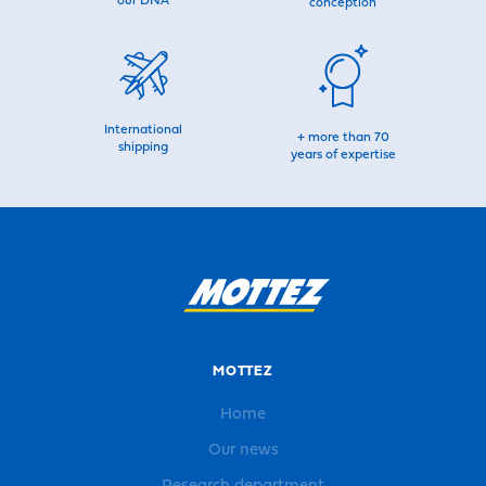
our DNA
conception
International
+ more than 70
shipping
years of expertise
MOTTEZ
Home
Our news