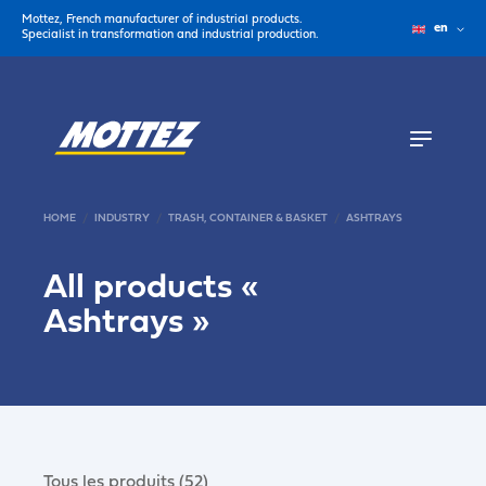
Mottez, French manufacturer of industrial products.
en
Specialist in transformation and industrial production.
HOME
INDUSTRY
TRASH, CONTAINER & BASKET
ASHTRAYS
All products «
Ashtrays
»
Tous les produits (52)