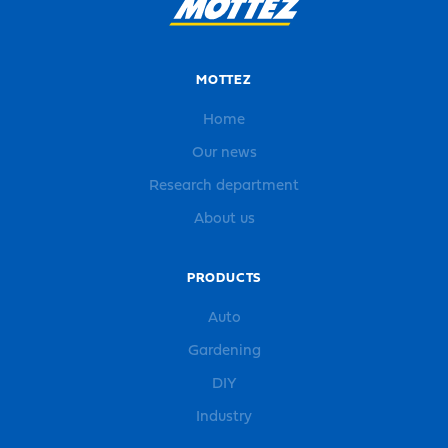
MOTTEZ
Home
Our news
Research department
About us
PRODUCTS
Auto
Gardening
DIY
Industry