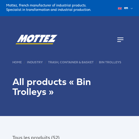
Mottez, French manufacturer of industrial products.
en
Specialist in transformation and industrial production.
HOME
INDUSTRY
TRASH, CONTAINER & BASKET
BIN TROLLEYS
All products «
Bin
Trolleys
»
Tous les produits (52)