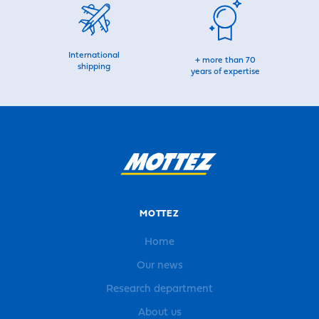
International
+ more than 70
shipping
years of expertise
MOTTEZ
Home
Our news
Research department
About us