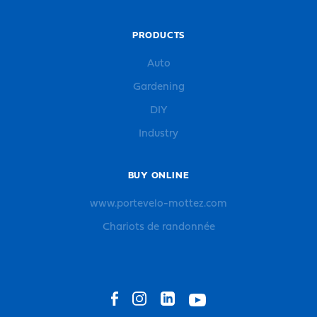
PRODUCTS
Auto
Gardening
DIY
Industry
BUY ONLINE
www.portevelo-mottez.com
Chariots de randonnée