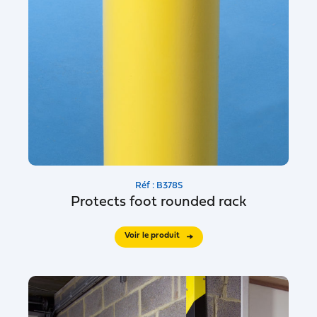
Réf : B378S
Protects foot rounded rack
Voir le produit