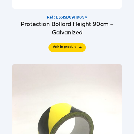
Réf : B351SD89H90GA
Protection Bollard Height 90cm –
Galvanized
Voir le produit