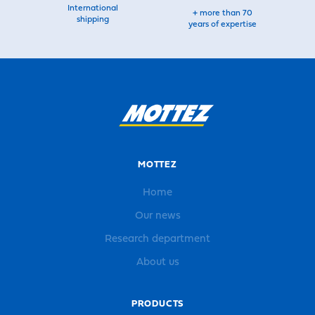
International
+ more than 70
shipping
years of expertise
MOTTEZ
Home
Our news
Research department
About us
PRODUCTS