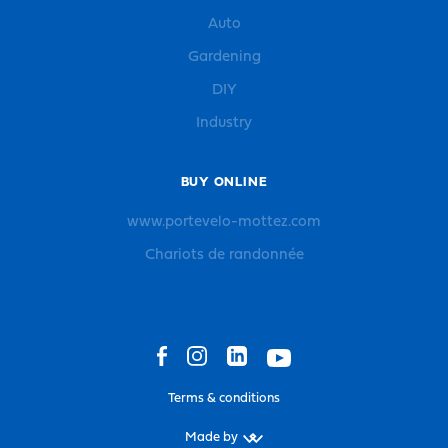
Auto
Gardening
DIY
Industry
BUY ONLINE
www.portevelo-mottez.com
Chariots de randonnée
Terms & conditions
Made by