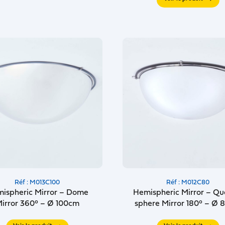
Réf : M013C100
Réf : M012C80
ispheric Mirror – Dome
Hemispheric Mirror – Qu
irror 360° – Ø 100cm
sphere Mirror 180° – Ø