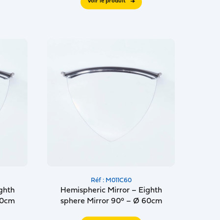
Voir le produit
Réf : M011C60
ghth
Hemispheric Mirror – Eighth
80cm
sphere Mirror 90° – Ø 60cm