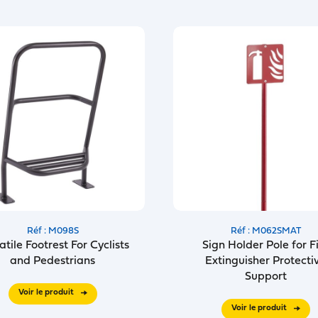
Réf : M098S
Réf : M062SMAT
atile Footrest For Cyclists
Sign Holder Pole for F
and Pedestrians
Extinguisher Protecti
Support
Voir le produit
Voir le produit