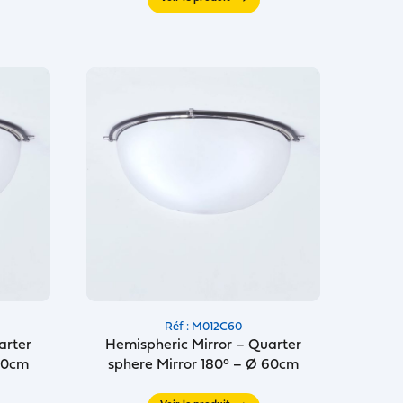
Réf : M012C60
arter
Hemispheric Mirror – Quarter
 80cm
sphere Mirror 180° – Ø 60cm