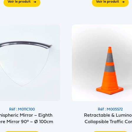
Voir le produit
Voir le produit
Réf : M011C100
Réf : M005S72
ispheric Mirror – Eighth
Retractable & Lumino
re Mirror 90° – Ø 100cm
Collapsible Traffic Co