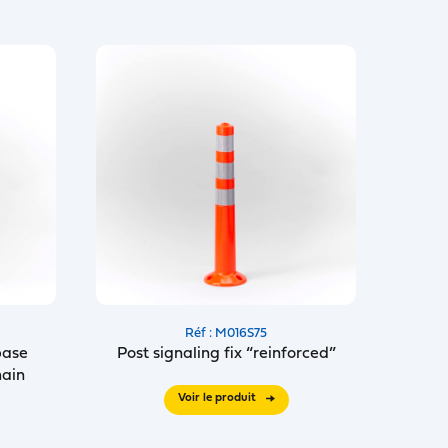
Réf : M016S75
base
Post signaling fix “reinforced”
hain
Voir le produit