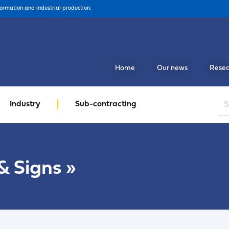
formation and industrial production.
Home
Our news
Resea
Industry
Sub-contracting
& Signs
»