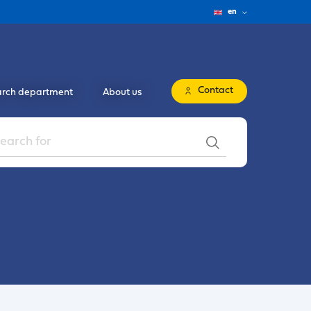
en
Contact
rch department
About us