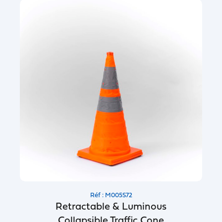
Réf : M005S72
Retractable & Luminous
Collapsible Traffic Cone