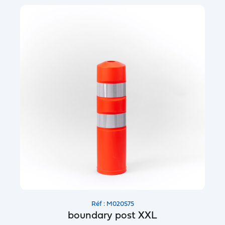
Réf : M020S75
boundary post XXL