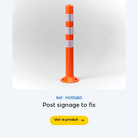
Réf : M015S80
Post signage to fix
Voir le produit