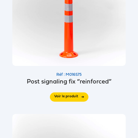
Réf : M016S75
Post signaling fix “reinforced”
Voir le produit