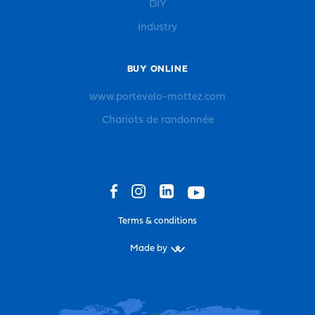
DIY
Industry
BUY ONLINE
www.portevelo-mottez.com
Chariots de randonnée
Terms & conditions
Made by