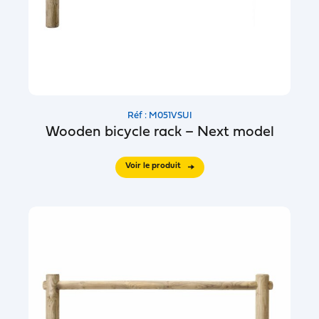
Réf : M051VSUI
Wooden bicycle rack – Next model
Voir le produit