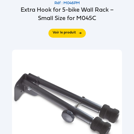
Réf : M046PM
Extra Hook for 5-bike Wall Rack –
Small Size for M045C
Voir le produit