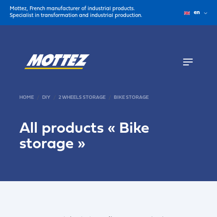
Mottez, French manufacturer of industrial products.
en
Specialist in transformation and industrial production.
HOME
DIY
2 WHEELS STORAGE
BIKE STORAGE
All products «
Bike
storage
»