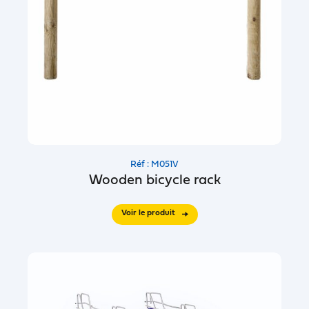
Réf : M051V
Wooden bicycle rack
Voir le produit