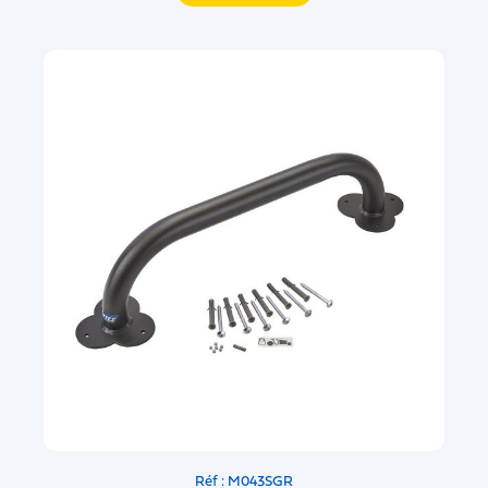
Réf : M043SGR