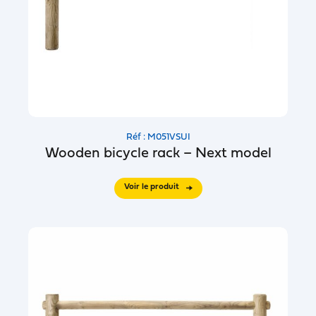
Réf : M051VSUI
Wooden bicycle rack – Next model
Voir le produit