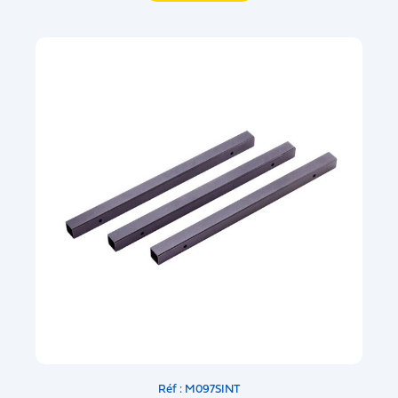
Réf : M097SINT