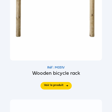
Réf : M051V
Wooden bicycle rack
Voir le produit