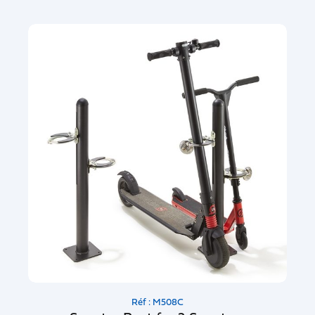
Réf : M508C