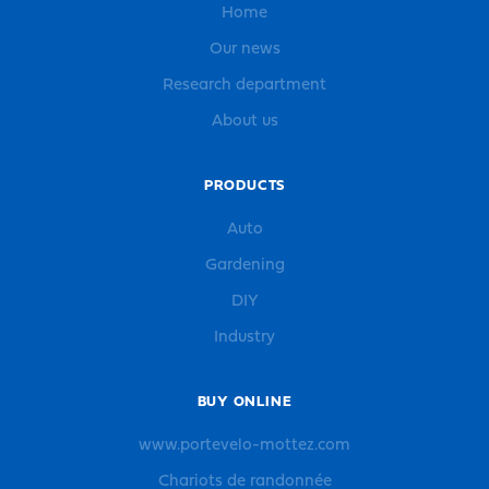
Home
Our news
Research department
About us
PRODUCTS
Auto
Gardening
DIY
Industry
BUY ONLINE
www.portevelo-mottez.com
Chariots de randonnée