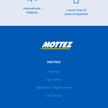
International
+ more than 70
shipping
years of expertise
MOTTEZ
Home
Our news
Research department
About us