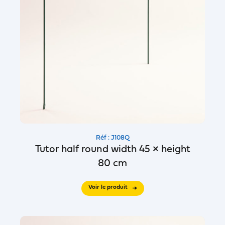
Réf : J108Q
Tutor half round width 45 × height
80 cm
Voir le produit