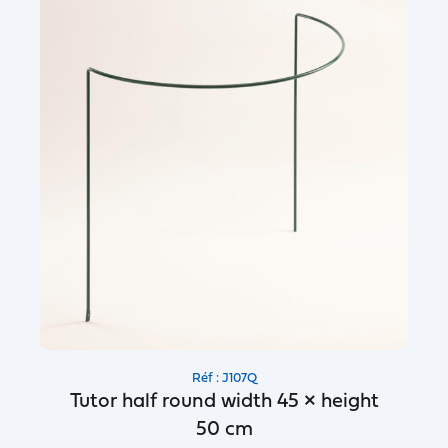
Réf : J107Q
Tutor half round width 45 × height
50 cm