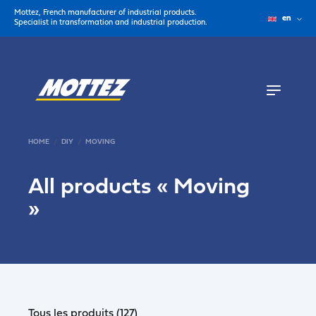
Mottez, French manufacturer of industrial products.
en
Specialist in transformation and industrial production.
HOME
DIY
MOVING
All products «
Moving
»
Tous les produits (127)