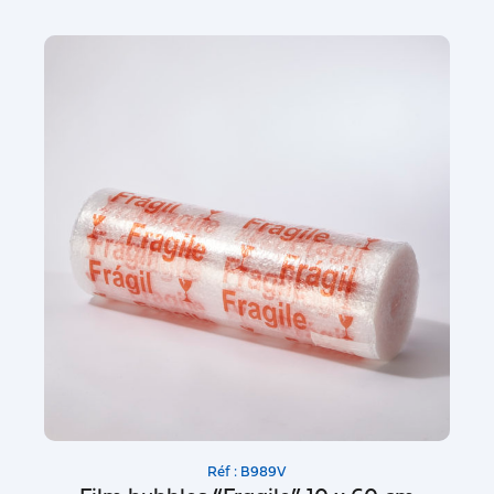
Réf : B989V