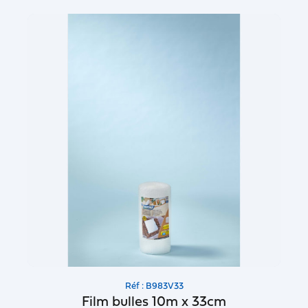
Réf : B983V33
Film bulles 10m x 33cm