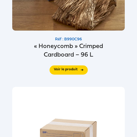
Réf : B990C96
« Honeycomb » Crimped
Cardboard – 96 L
Voir le produit