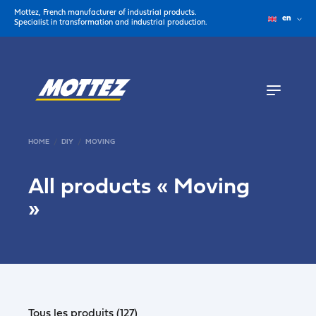
Mottez, French manufacturer of industrial products.
en
Specialist in transformation and industrial production.
HOME
DIY
MOVING
All products «
Moving
»
Tous les produits (127)