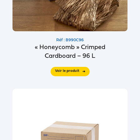
Réf : B990C96
« Honeycomb » Crimped
Cardboard – 96 L
Voir le produit