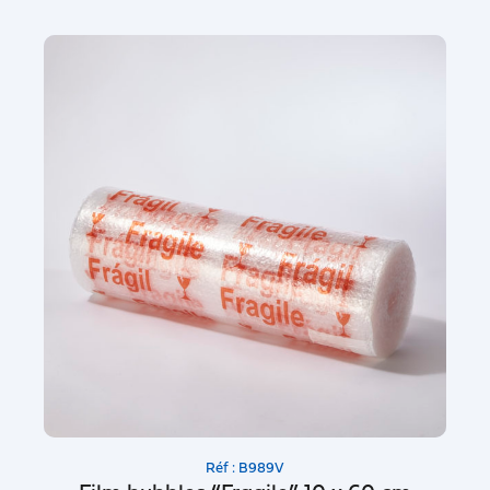
Réf : B989V