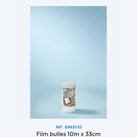
Réf : B983V33
Film bulles 10m x 33cm