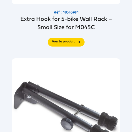
Réf : M046PM
Extra Hook for 5-bike Wall Rack –
Small Size for M045C
Voir le produit