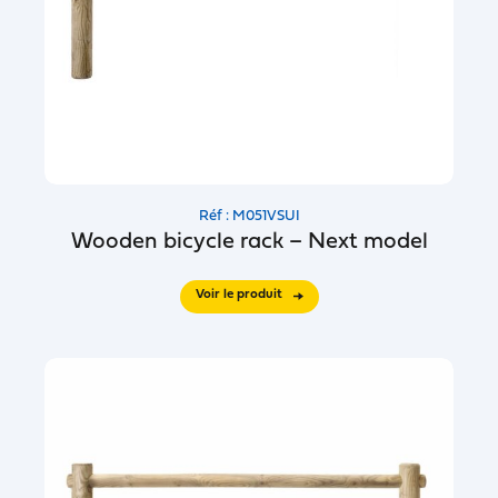
Réf : M051VSUI
Wooden bicycle rack – Next model
Voir le produit