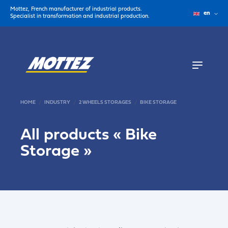
Mottez, French manufacturer of industrial products.
en
Specialist in transformation and industrial production.
HOME
INDUSTRY
2 WHEELS STORAGES
BIKE STORAGE
All products «
Bike
Storage
»