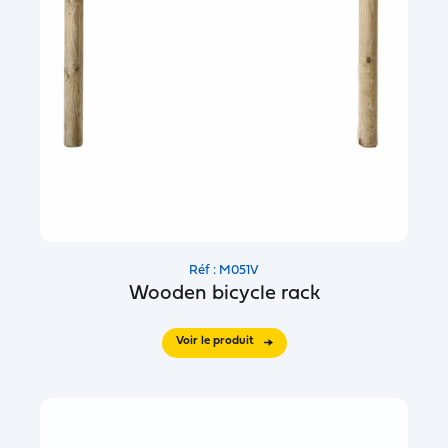
Réf : M051V
Wooden bicycle rack
Voir le produit